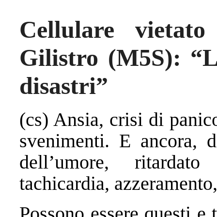
Cellulare vietat
Gilistro (M5S): “
disastri”
(cs) Ansia, crisi di pani
svenimenti. E ancora, di
dell’umore, ritardat
tachicardia, azzeramento, 
Possono essere questi e ta