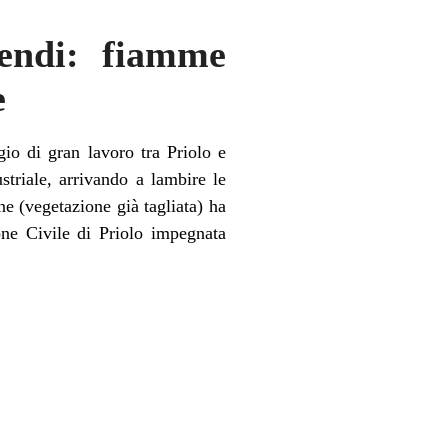
cendi: fiamme
e
io di gran lavoro tra Priolo e
striale, arrivando a lambire le
e (vegetazione già tagliata) ha
ione Civile di Priolo impegnata