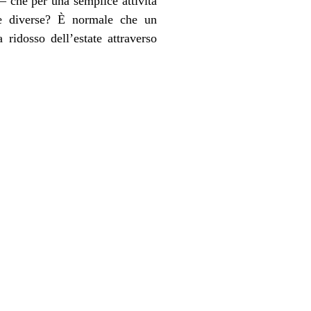
 – che per una semplice attività
ure diverse? È normale che un
 ridosso dell’estate attraverso