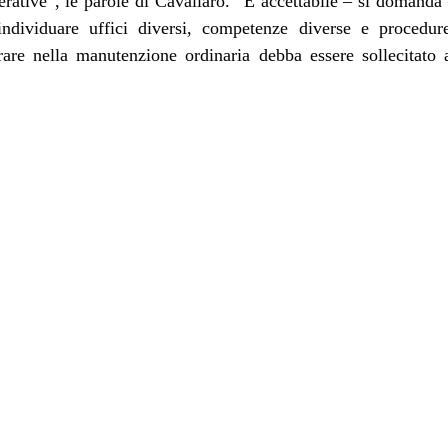
erative”, le parole di Cavallaro. “È accettabile – si domanda
 individuare uffici diversi, competenze diverse e proced
are nella manutenzione ordinaria debba essere sollecitato a