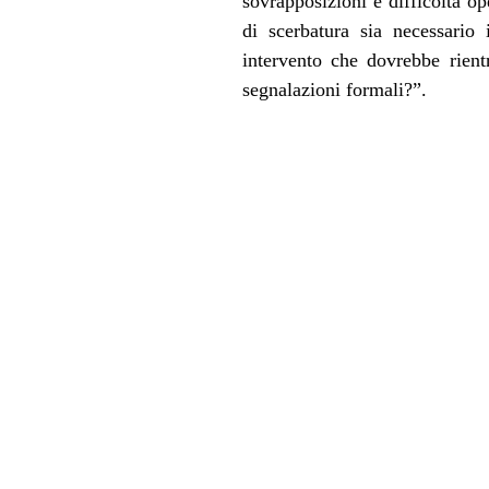
sovrapposizioni e difficoltà op
di scerbatura sia necessario
intervento che dovrebbe rientr
segnalazioni formali?”.