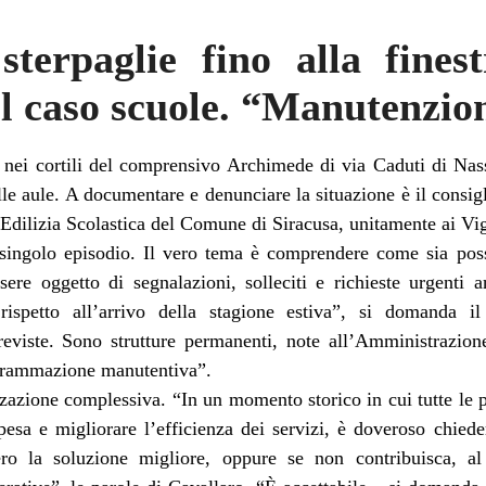
terpaglie fino alla fines
 il caso scuole. “Manutenzio
 nei cortili del comprensivo Archimede di via Caduti di Nass
delle aule. A documentare e denunciare la situazione è il cons
re Edilizia Scolastica del Comune di Siracusa, unitamente ai Vi
 singolo episodio. Il vero tema è comprendere come sia pos
ere oggetto di segnalazioni, solleciti e richieste urgenti
rispetto all’arrivo della stagione estiva”, si domanda i
viste. Sono strutture permanenti, note all’Amministrazione
ogrammazione manutentiva”.
nizzazione complessiva. “In un momento storico in cui tutte le
pesa e migliorare l’efficienza dei servizi, è doveroso chied
ro la soluzione migliore, oppure se non contribuisca, al 