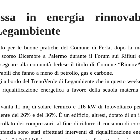
ssa in energia rinnova
Legambiente
nto per le buone pratiche del Comune di Ferla, dopo la men
o scorso Dicembre a Palermo durante il Forum sui Rifiuti e
egnare alla comunità ferlese il titolo di Comune “Rinnov
abili che fanno a meno di petrolio, gas e carbone.
i a bordo del TrenoVerde di Legambiente che in questo weeke
di riqualificazione energetica a favore della scuola matern
 vanta 11 mq di solare termico e 116 kW di fotovoltaico pe
amente del 26% e del 36%. È un edificio, altresì, dotato di un
ollato dei compressori, al fine di ridurre il consumo di cor
nfanzia sono stati effettuati interventi di riqualificazione 