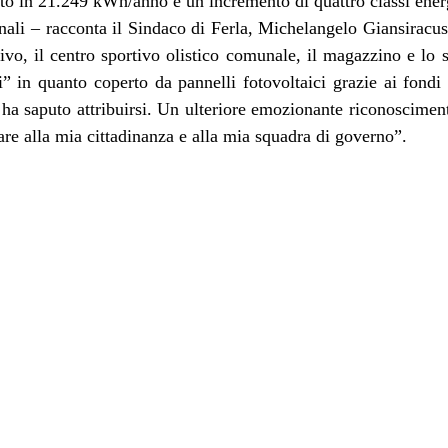
to in 21.249 kWh/anno e un incremento di quattro classi energ
nali – racconta il Sindaco di Ferla, Michelangelo Giansiracusa
ivo, il centro sportivo olistico comunale, il magazzino e lo 
” in quanto coperto da pannelli fotovoltaici grazie ai fondi 
 ha saputo attribuirsi. Un ulteriore emozionante riconosciment
re alla mia cittadinanza e alla mia squadra di governo”.