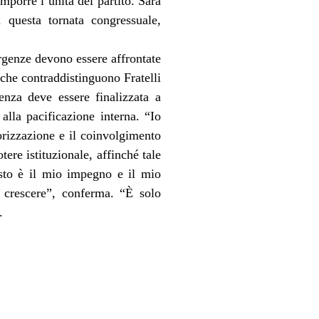
omporre l’unità del partito. Sarà
n questa tornata congressuale,
ergenze devono essere affrontate
 che contraddistinguono Fratelli
genza deve essere finalizzata a
lla pacificazione interna. “Io
lorizzazione e il coinvolgimento
tere istituzionale, affinché tale
esto è il mio impegno e il mio
r crescere”, conferma. “È solo
.