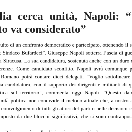
alia cerca unità, Napoli: 
ato va considerato”
ito di un confronto democratico e partecipato, ottenendo il 
ex Sindaco Bufardeci”. Giuseppe Napoli sotterra l’ascia di gu
 a Siracusa. La sua candidatura, sostenuta anche con un duro 
ferenze. Come candidato sconfitto, Napoli avrà comunque po
a. Romano potrà contare dieci delegati. “Voglio sottolineare 
 candidatura, con il supporto dei dirigenti e militanti di q
litica sul territorio”, commenta oggi Napoli. “Questo d
unità politica non condivide il metodo attuale che, a nostro
l coinvolgimento di tutti gli attori del partito nelle decision
omposto da due blocchi significativi, che si sono contrappo