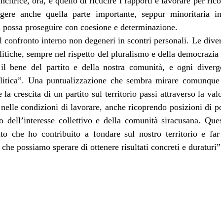
itrice, ora, è quello di ricucire i rapporti e lavorare per ric
lgere anche quella parte importante, seppur minoritaria i
ca possa proseguire con coesione e determinazione.
l confronto interno non degeneri in scontri personali. Le div
itiche, sempre nel rispetto del pluralismo e della democrazia
è il bene del partito e della nostra comunità, e ogni diver
olitica”. Una puntualizzazione che sembra mirare comunque a
la crescita di un partito sul territorio passi attraverso la va
 nelle condizioni di lavorare, anche ricoprendo posizioni di po
o dell’interesse collettivo e della comunità siracusana. Qu
ito che ho contribuito a fondare sul nostro territorio e fa
che possiamo sperare di ottenere risultati concreti e duraturi”