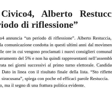
Civico4, Alberto Restuc
iodo di riflessione”
o4 annuncia “un periodo di riflessione”. Alberto Restucci
a comunicazione condotta in questi ultimi anni dal moviment
elle ore in cui vengono proclamati i nuovi consiglieri comunal
barramento del 5% e non ha quindi rappresentanti nell’assemble
rata nei giorni successivi al primo turno elettorale. Candid
ato in linea con il risultato finale della lista. “Sto riflet
ca siracusana”, spiega con poche ed efficaci parole Restuccia.
 ma il segno di una frattura politica evidente.