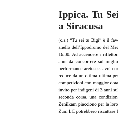
Ippica. Tu Sei
a Siracusa
(c.s.) “Tu sei tu Bigi” è il f
anello dell’Ippodromo del Medi
16:30. Ad accendere i rifletto
anni da concorrere sul migli
performance aretusee, avrà com
reduce da un ottima ultima pr
competizioni con maggior dotaz
invito per indigeni di 3 anni s
seconda corsa, una condizion
Zenilkam piacciono per la lor
Zum LC potrebbero riscattare l