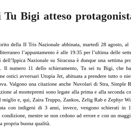
 Tu Bigi atteso protagonist
avorito della II Tris Nazionale abbinata, martedì 28 agosto, a
terraneo l’appuntamento è alle 19:35 per l’ultima delle set
ri dell’Ippica Nazionale su Siracusa è dunque una settima pro
o. Il numero 11 dello schieramento, Tu sei tu Bigi, che ha
e ostici avversari Utopia Jet, abituata a prendere tutto o nie
ova. Valgono una citazione anche Nuvolari di Stra, Simple Re
ione al montepremi sono legate alla prima e alla seconda cor
ul miglio e, qui, Zaira Truppo, Zankos, Zelig Rab e Zephyr Wis
ata con indigeni di 3 anni, invece, vengono schierati in 
o condizione, mentre se non cedono ad errore e con un magg
a propria buona qualità.