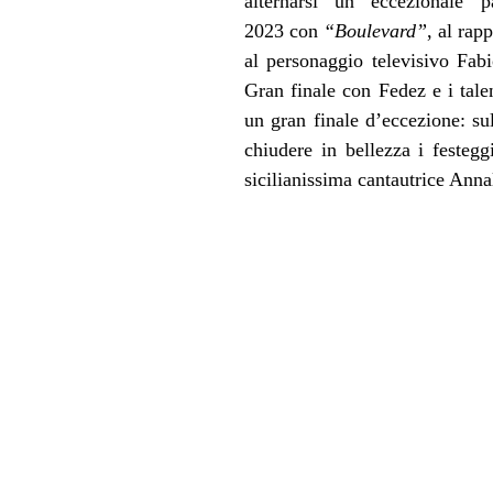
alternarsi un eccezionale p
2023 con
“Boulevard”
, al rap
al personaggio televisivo Fab
Gran finale con Fedez e i tale
un gran finale d’eccezione: sul
chiudere in bellezza i festegg
sicilianissima cantautrice Ann