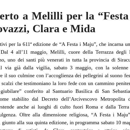
erto a Melilli per la “Festa
vazzi, Clara e Mida
tivi per la 611ª edizione de “A Festa i Maju”, che incarna u
 Dal 4 all’11 maggio, Melilli, cuore della Terrazza degli Ib
, uno dei santi più venerati in tutta la provincia di Siracu
 il via già dalla vigilia, sabato 3 maggio, con la solenne
e il suo culmine con l’accoglienza dei pellegrini al suono fe
ti scalzi che testimoniano la loro fede con un cammino penite
giubilare” conferito al Santuario Basilica di San Sebasti
ome stabilito dal Decreto dell’Arcivescovo Metropolita 
stende anche ai luoghi di culto fuori Roma e dalla Terra S
ulgenza. Oltre alla dimensione religiosa, “A Festa i Maju
”, giunto alla sua quinta edizione, in programma sabato 10 ma