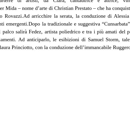
arterre di artisti, da Clara, cantautrice e attrice, v
per Mida – nome d’arte di Christian Prestato – che ha conquis
io Rovazzi.Ad arricchire la serata, la conduzione di Alessia
nti emergenti.Dopo la tradizionale e suggestiva “Cunsarbata”
 palco salirà Fedez, artista poliedrico e tra i più amati del
iamenti. Ad anticiparlo, le esibizioni di Samuel Storm, tal
alaura Princiotto, con la conduzione dell’immancabile Rugger