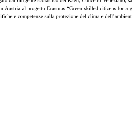
ato dal dirigente scolastico del Raeli, Concetto Veneziano, sa
in Austria al progetto Erasmus “Green skilled citizens for a 
lifiche e competenze sulla protezione del clima e dell’ambient