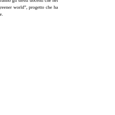
ranno gli stessi docenti che nei
greener world”, progetto che ha
e.