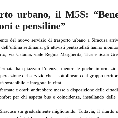
rto urbano, il M5S: “Ben
oni e pensiline”
nto del nuovo servizio di trasporto urbano a Siracusa arriv
dell’ultima settimana, gli attivisti pentastellati hanno monit
rto, via Catania, viale Regina Margherita, Tica e Scala Gr
fermata ha spiazzato l’utenza, mentre le poche informazion
 percezione del servizio che – sottolineano dal gruppo territo
à sostenibile e integrata in città.
 fermate e orari: andrebbero messe a disposizione della cittad
nfort per chi aspetta bus e coincidenze, installando delle 
Siracusa sta gradualmente migliorando. Tuttavia, il ritardo s