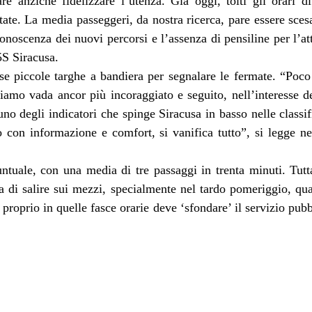
re anziché fidelizzare l’utenza. Già oggi, tolti gli orari d
te. La media passeggeri, da nostra ricerca, pare essere scesa
onoscenza dei nuovi percorsi e l’assenza di pensiline per l’a
5S Siracusa.
e piccole targhe a bandiera per segnalare le fermate. “Poco
iamo vada ancor più incoraggiato e seguito, nell’interesse del
no degli indicatori che spinge Siracusa in basso nelle classifi
 con informazione e comfort, si vanifica tutto”, si legge nel
untuale, con una media di tre passaggi in trenta minuti. Tut
sa di salire sui mezzi, specialmente nel tardo pomeriggio, q
proprio in quelle fasce orarie deve ‘sfondare’ il servizio pub