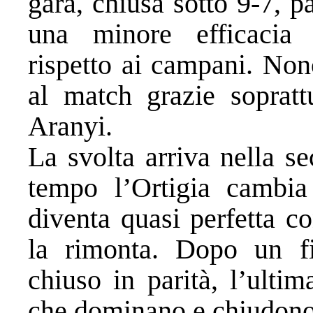
gara, chiusa sotto 9-7, 
una minore efficacia 
rispetto ai campani. Non
al match grazie soprattu
Aranyi.
La svolta arriva nella s
tempo l’Ortigia cambia 
diventa quasi perfetta c
la rimonta. Dopo un fi
chiuso in parità, l’ultim
che dominano e chiudono 