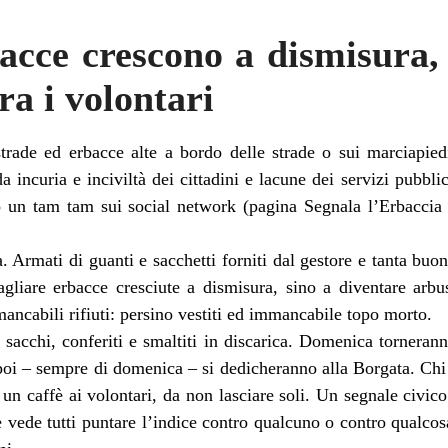
acce crescono a dismisura, a
a i volontari
trade ed erbacce alte a bordo delle strade o sui marciapiedi
incuria e inciviltà dei cittadini e lacune dei servizi pubbli
o un tam tam sui social network (pagina Segnala l’Erbaccia
. Armati di guanti e sacchetti forniti dal gestore e tanta buo
gliare erbacce cresciute a dismisura, sino a diventare arbus
mancabili rifiuti: persino vestiti ed immancabile topo morto.
2 sacchi, conferiti e smaltiti in discarica. Domenica torneran
 poi – sempre di domenica – si dedicheranno alla Borgata. Chi
 un caffè ai volontari, da non lasciare soli. Un segnale civic
e vede tutti puntare l’indice contro qualcuno o contro qualco