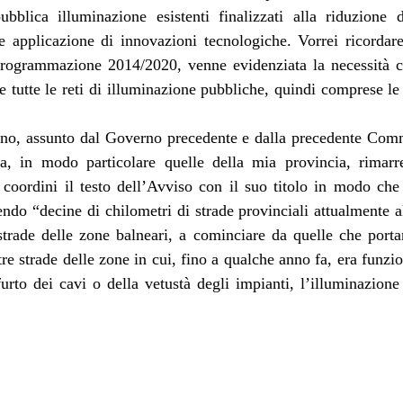
pubblica illuminazione esistenti finalizzati alla riduzione 
e applicazione di innovazioni tecnologiche. Vorrei ricordar
ogrammazione 2014/2020, venne evidenziata la necessità ch
 tutte le reti di illuminazione pubbliche, quindi comprese le 
o, assunto dal Governo precedente e dalla precedente Comm
ola, in modo particolare quelle della mia provincia, rimar
i coordini il testo dell’Avviso con il suo titolo in modo c
ndo “decine di chilometri di strade provinciali attualmente a
strade delle zone balneari, a cominciare da quelle che porta
tre strade delle zone in cui, fino a qualche anno fa, era funzio
rto dei cavi o della vetustà degli impianti, l’illuminazione 