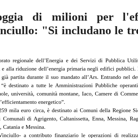
oggia di milioni per l'ef
nciullo: "Si includano le t
sorato regionale dell’Energia e dei Servizi di Pubblica Utilit
e alla riduzione dell’energia primaria negli edifici pubblici
e già partita durante il suo mandato all’Ars. Entrando nel de
 “è destinato a tutte le Amministrazioni Pubbliche operanti
uole, università, comunità montane, Iaco, Camere di Commerci
l’efficientamento energetico”.
259 mila euro circa, è destinato ai Comuni della Regione Si
zi Comunali di Agrigento, Caltanissetta, Enna, Messina, Rag
, Catania e Messina.
inciullo- a contributo finanziario le operazioni di realizza