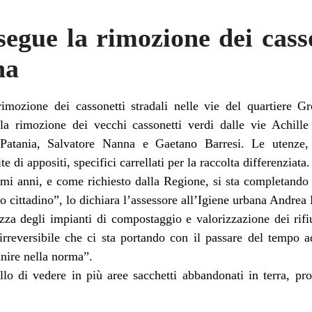
segue la rimozione dei casso
na
imozione dei cassonetti stradali nelle vie del quartiere G
alla rimozione dei vecchi cassonetti verdi dalle vie Achil
atania, Salvatore Nanna e Gaetano Barresi. Le utenze,
 di appositi, specifici carrellati per la raccolta differenziata.
i anni, e come richiesto dalla Regione, si sta completando 
orio cittadino”, lo dichiara l’assessore all’Igiene urbana Andrea
za degli impianti di compostaggio e valorizzazione dei rifiu
rreversibile che ci sta portando con il passare del tempo a
inire nella norma”.
ello di vedere in più aree sacchetti abbandonati in terra, pr