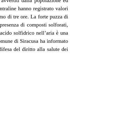
 avvertiti dalla popolazione ed
traline hanno registrato valori
o di tre ore. La forte puzza di
 presenza di composti solforati,
acido solfidrico nell’aria è una
Comune di Siracusa ha informato
fesa del diritto alla salute dei