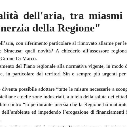
lità dell'aria, tra miasmi
inerzia della Regione"
ll’aria, con riferimento particolare al rinnovato allarme per l
e Siracusa: quali novità? A chiederlo all’assessore region
 Cirone Di Marco.
amento del Piano regionale alla normativa vigente, in modo da
ne, in particolare dai territori Sin e sempre più urgenti per 
diventa possibile adottare “tutte le misure necessarie a scon
siciliane e nelle zone industriali, a tutela della salute dei cittad
ito contro “la perdurante inerzia che la Regione ha maturat
à dell’ambiente ed impedendo l’erogazione di finanziamenti 
.