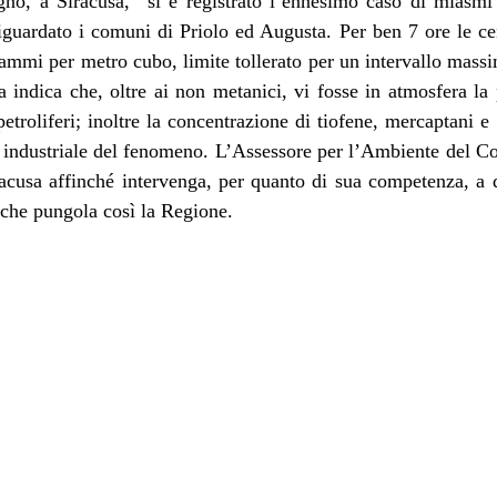
ugno, a Siracusa, “si è registrato l’ennesimo caso di miasmi
guardato i comuni di Priolo ed Augusta. Per ben 7 ore le cen
ammi per metro cubo, limite tollerato per un intervallo massim
a indica che, oltre ai non metanici, vi fosse in atmosfera la
petroliferi; inoltre la concentrazione di tiofene, mercaptani e 
e industriale del fenomeno. L’Assessore per l’Ambiente del 
racusa affinché intervenga, per quanto di sua competenza, a di
 che pungola così la Regione.