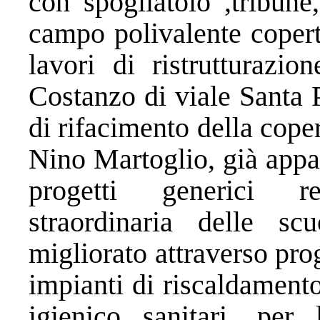
con spogliatoio ,tribune,
campo polivalente coperto
lavori di ristrutturazio
Costanzo di viale Santa P
di rifacimento della coper
Nino Martoglio, già appal
progetti generici r
straordinaria delle s
migliorato attraverso prog
impianti di riscaldamento,
igienico sanitari, per 