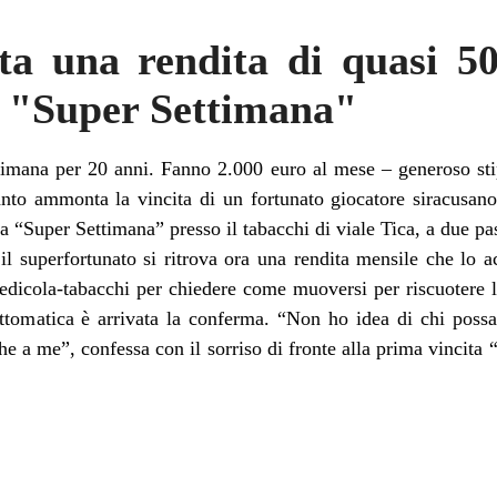
ta una rendita di quasi 5
n "Super Settimana"
timana per 20 anni. Fanno 2.000 euro al mese – generoso stip
nto ammonta la vincita di un fortunato giocatore siracusano 
ea “Super Settimana” presso il tabacchi di viale Tica, a due pas
il superfortunato si ritrova ora una rendita mensile che lo
’edicola-tabacchi per chiedere come muoversi per riscuotere la
ottomatica è arrivata la conferma. “Non ho idea di chi possa 
e a me”, confessa con il sorriso di fronte alla prima vincita