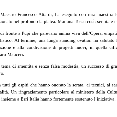
 Maestro Francesco Attardi, ha eseguito con rara maestria le 
ionato nel profondo la platea. Mai una Tosca così: sentita e i
 di fronte a Pupi che parevano anima viva dell’Opera, empatic
listico. Al termine, una lunga standing ovation ha salutato 
azione e alla condivisione di progetti nuovi, in quella cifr
caro Mauceri.
a tema di smentita e senza falsa modestia, un successo di gr
vo.
utti gli ospiti che hanno onorato la serata, ai tecnici, ai sar
ità. Un ringraziamento particolare al ministero della Cultu
nsieme a Esri Italia hanno fortemente sostenuto l’iniziativa.