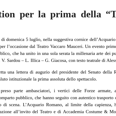
tion per la prima della “T
o di domenica 5 luglio, nella suggestiva cornice dell’Acquari
ato per l’occasione dal Teatro Vaccaro Mauceri. Un evento prim
ico, che ha unito in una sola serata la millenaria arte dei pup
 V. Sardou – L. Illica – G. Giacosa, con testo teatrale di Ale
letta una lettera di augurio del presidente del Senato della
uto istituzionale la prima assoluta dello spettacolo.
preso parte ambasciatori, i vertici delle Forze armate, au
 comparto pubblico, che hanno seguito con autentico trasporto
 di scena. L’Acquario Romano, al limite della capienza, 
pazione all’invito del Teatro e di Accademia Costume & Mod