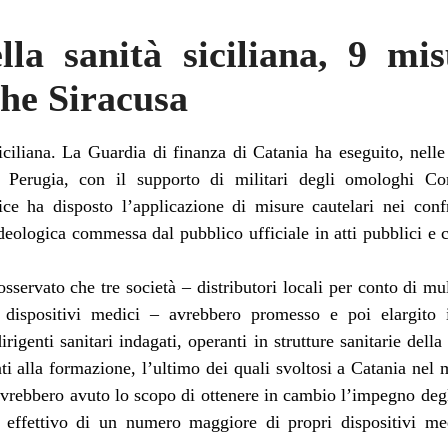
la sanità siciliana, 9 mis
he Siracusa
ciliana. La Guardia di finanza di Catania ha eseguito, nell
 Perugia, con il supporto di militari degli omologhi Co
ce ha disposto l’applicazione di misure cautelari nei conf
 ideologica commessa dal pubblico ufficiale in atti pubblici e 
osservato che tre società – distributori locali per conto di mul
i dispositivi medici – avrebbero promesso e poi elargito
rigenti sanitari indagati, operanti in strutture sanitarie della
ti alla formazione, l’ultimo dei quali svoltosi a Catania nel 
rebbero avuto lo scopo di ottenere in cambio l’impegno degli s
 effettivo di un numero maggiore di propri dispositivi med