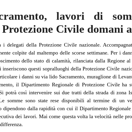
cramento, lavori di so
 Protezione Civile domani a
 i delegati della Protezione Civile nazionale. Accompagnat
nte colpite dal maltempo delle scorse settimane. Per i dann
oscimento dello stato di calamità, rilanciata dalla Regione al
si inseriscono questi sopralluoghi della Protezione Civile nazi
rticolare i danni su via lido Sacramento, muraglione di Levan
mento, il Dipartimento Regionale di Protezione Civile ha 
 potrà così intervenire sui due tratti della strada di zona I
Le somme sono state rese disponibili al termine di un ver
to dipendono dalla rapidità con cui il Dipartimento Regionale
ecutiva dei lavori. Mai come questa volta la velocità nelle pr
 differenza.