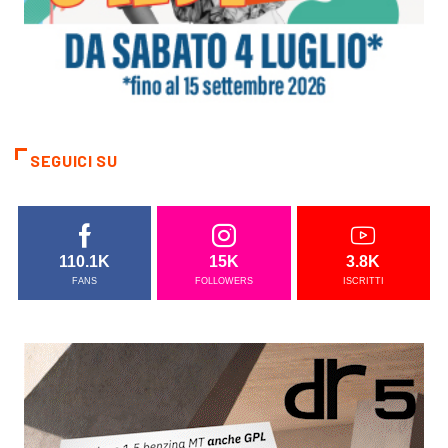
SEGUICI SU
110.1K
15K
3.8K
FANS
FOLLOWERS
ISCRITTI