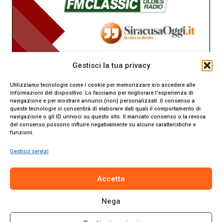
Gestisci la tua privacy
Utilizziamo tecnologie come i cookie per memorizzare e/o accedere alle
informazioni del dispositivo. Lo facciamo per migliorare l'esperienza di
navigazione e per mostrare annunci (non) personalizzati. Il consenso a
queste tecnologie ci consentirà di elaborare dati quali il comportamento di
navigazione o gli ID univoci su questo sito. Il mancato consenso o la revoca
del consenso possono influire negativamente su alcune caratteristiche e
funzioni.
Gestisci servizi
SiracusaOggi.it testata giornalistica online. Reg. n. 2/91 al
Accetta
Tribunale di Siracusa. Direttore responsabile Gianni Catania.
Editore Promo Italia s.r.l.
Nega
© 2024 Promo Italia S.r.l. Tutti i diritti riservati. | Sito web
realizzato da
Web-Arte.it