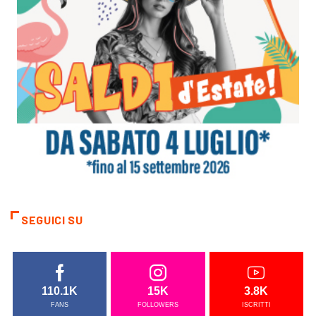
SEGUICI SU
110.1K
15K
3.8K
FANS
FOLLOWERS
ISCRITTI