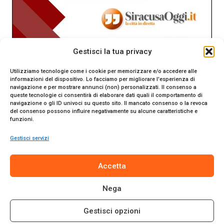
Gestisci la tua privacy
Utilizziamo tecnologie come i cookie per memorizzare e/o accedere alle
informazioni del dispositivo. Lo facciamo per migliorare l'esperienza di
navigazione e per mostrare annunci (non) personalizzati. Il consenso a
queste tecnologie ci consentirà di elaborare dati quali il comportamento di
navigazione o gli ID univoci su questo sito. Il mancato consenso o la revoca
del consenso possono influire negativamente su alcune caratteristiche e
funzioni.
Gestisci servizi
SiracusaOggi.it testata giornalistica online. Reg. n. 2/91 al
Accetta
Tribunale di Siracusa. Direttore responsabile Gianni Catania.
Editore Promo Italia s.r.l.
Nega
© 2024 Promo Italia S.r.l. Tutti i diritti riservati. | Sito web
realizzato da
Web-Arte.it
Gestisci opzioni
Privacy Policy
|
Cookie Policy
|
Termini e Condizioni