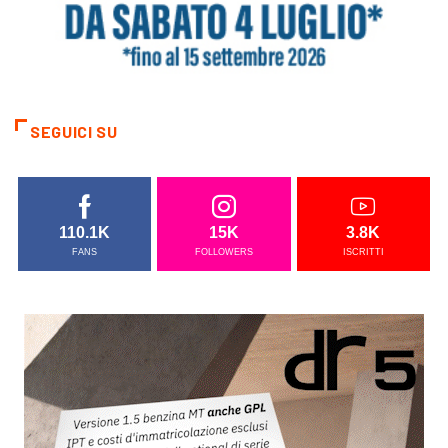
SEGUICI SU
110.1K
15K
3.8K
FANS
FOLLOWERS
ISCRITTI