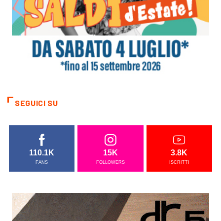
SEGUICI SU
110.1K
15K
3.8K
FANS
FOLLOWERS
ISCRITTI