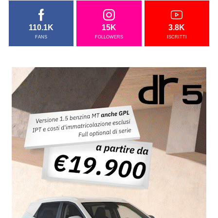
110.1K
15K
3.8K
FANS
FOLLOWERS
ISCRITTI