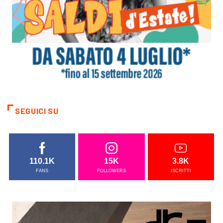
SEGUICI SU
110.1K
15K
3.8K
FANS
FOLLOWERS
ISCRITTI