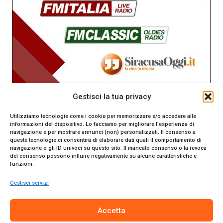
Gestisci la tua privacy
Utilizziamo tecnologie come i cookie per memorizzare e/o accedere alle
informazioni del dispositivo. Lo facciamo per migliorare l'esperienza di
navigazione e per mostrare annunci (non) personalizzati. Il consenso a
queste tecnologie ci consentirà di elaborare dati quali il comportamento di
navigazione o gli ID univoci su questo sito. Il mancato consenso o la revoca
del consenso possono influire negativamente su alcune caratteristiche e
funzioni.
Gestisci servizi
SiracusaOggi.it testata giornalistica online. Reg. n. 2/91 al
Accetta
Tribunale di Siracusa. Direttore responsabile Gianni Catania.