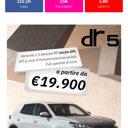
110.1K
15K
3.8K
FANS
FOLLOWERS
ISCRITTI