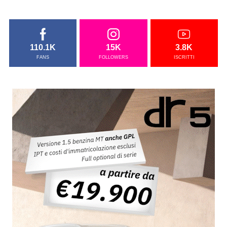
110.1K
15K
3.8K
FANS
FOLLOWERS
ISCRITTI