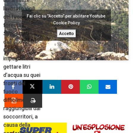
duramente
lavorato vigili
Fai clic su "Accetto" per abilitare Youtube
del fuoco e
Cookie Policy
forestali.
Supportati
Accetto
dall’alto da un
Canadair
impegnato a
gettare litri
d’acqua su quei
fronti del
fuoco
difficilmente
raggiungibili dai
soccorritori, a
causa della