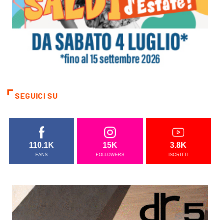
SEGUICI SU
110.1K
15K
3.8K
FANS
FOLLOWERS
ISCRITTI