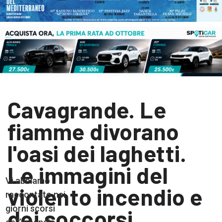
Cavagrande. Le
fiamme divorano
l'oasi dei laghetti.
Le immagini del
Vi abbiamo
violento incendio e
raccontato nei
giorni scorsi
dei soccorsi