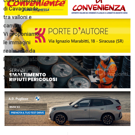
conformazione
di Cavagrande,
tra valloni e
canyon.
Vi proponiamo
le immagini
realizzate da
Paolo Munafò
e pubblicate su
youtube.