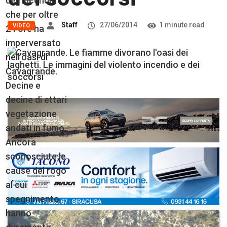
dell’incendio
che per oltre
Staff
27/06/2014
1 minute read
VIDEO
24 ore ha
imperversato
nell’oasi di
Cavagrande.
Decine e
decine di ettari
vegetazione
andati in fumo.
Ancora
sconosciute le
cause del rogo
al cui
spegnimento
hanno