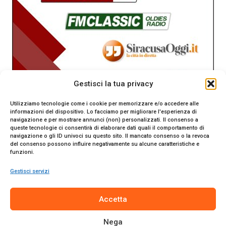
Gestisci la tua privacy
Utilizziamo tecnologie come i cookie per memorizzare e/o accedere alle
informazioni del dispositivo. Lo facciamo per migliorare l'esperienza di
navigazione e per mostrare annunci (non) personalizzati. Il consenso a
queste tecnologie ci consentirà di elaborare dati quali il comportamento di
navigazione o gli ID univoci su questo sito. Il mancato consenso o la revoca
del consenso possono influire negativamente su alcune caratteristiche e
funzioni.
Gestisci servizi
SiracusaOggi.it testata giornalistica online. Reg. n. 2/91 al
Accetta
Tribunale di Siracusa. Direttore responsabile Gianni Catania.
Editore Promo Italia s.r.l.
Nega
© 2024 Promo Italia S.r.l. Tutti i diritti riservati. | Sito web