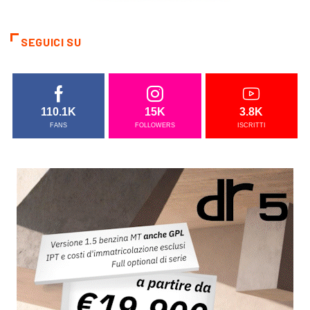
SEGUICI SU
110.1K
15K
3.8K
FANS
FOLLOWERS
ISCRITTI