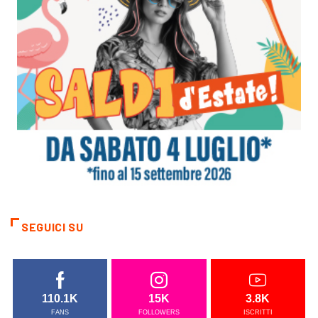
SEGUICI SU
110.1K
15K
3.8K
FANS
FOLLOWERS
ISCRITTI