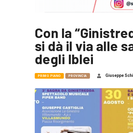
Con la “Ginistre
si dà il via alle
degli Iblei
Giuseppe Schi
PRIMO PIANO
PROVINCIA