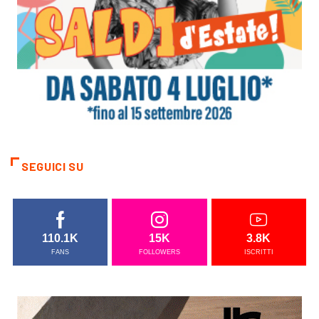
SEGUICI SU
110.1K
15K
3.8K
FANS
FOLLOWERS
ISCRITTI