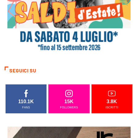
SEGUICI SU
110.1K
15K
3.8K
FANS
FOLLOWERS
ISCRITTI