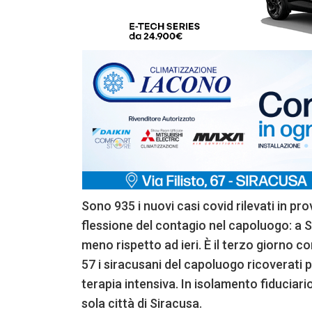
Sono 935 i nuovi casi covid rilevati in pro
flessione del contagio nel capoluogo: a Sir
meno rispetto ad ieri. È il terzo giorno c
57 i siracusani del capoluogo ricoverati pe
terapia intensiva. In isolamento fiduciari
sola città di Siracusa.