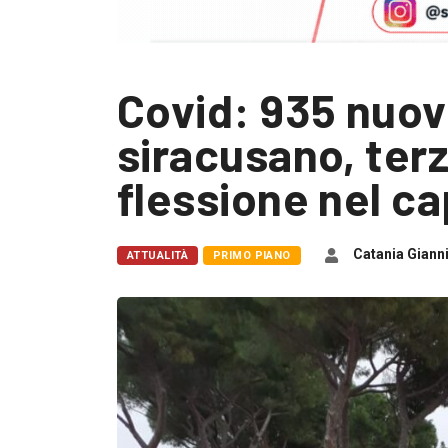
Covid: 935 nuovi
siracusano, terz
flessione nel c
Catania Giann
ATTUALITÀ
PRIMO PIANO