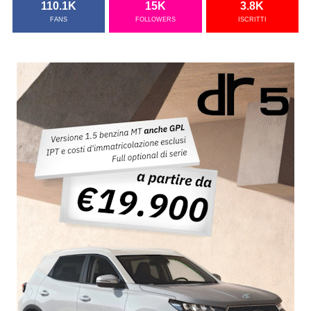
110.1K
15K
3.8K
FANS
FOLLOWERS
ISCRITTI