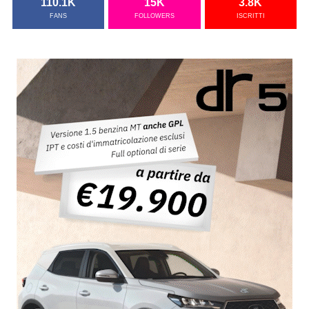
110.1K
15K
3.8K
FANS
FOLLOWERS
ISCRITTI