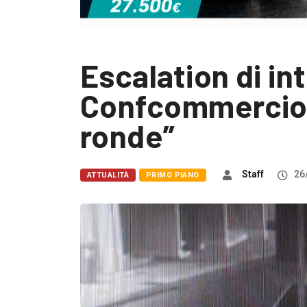
Escalation di int
Confcommercio: 
ronde”
Staff
26
ATTUALITÀ
PRIMO PIANO