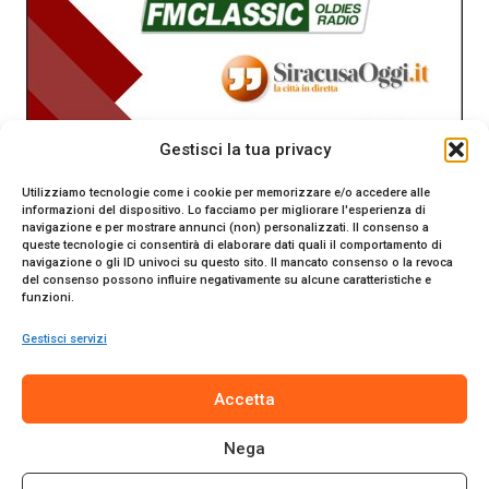
Gestisci la tua privacy
Utilizziamo tecnologie come i cookie per memorizzare e/o accedere alle
informazioni del dispositivo. Lo facciamo per migliorare l'esperienza di
navigazione e per mostrare annunci (non) personalizzati. Il consenso a
queste tecnologie ci consentirà di elaborare dati quali il comportamento di
navigazione o gli ID univoci su questo sito. Il mancato consenso o la revoca
del consenso possono influire negativamente su alcune caratteristiche e
funzioni.
Gestisci servizi
SiracusaOggi.it testata giornalistica online. Reg. n. 2/91 al
Accetta
Tribunale di Siracusa. Direttore responsabile Gianni Catania.
Editore Promo Italia s.r.l.
Nega
© 2024 Promo Italia S.r.l. Tutti i diritti riservati. | Sito web
realizzato da
Web-Arte.it