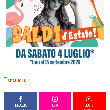
SEGUICI SU
110.1K
15K
3.8K
FANS
FOLLOWERS
ISCRITTI