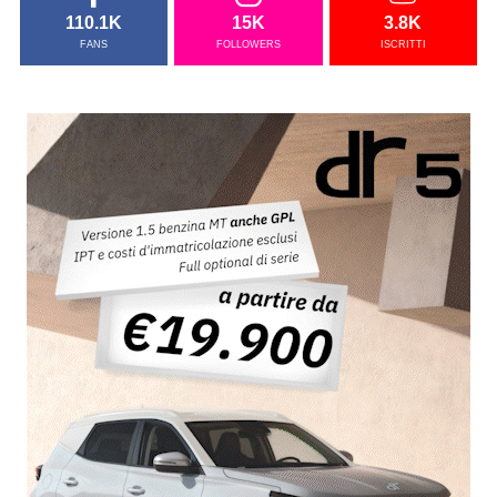
110.1K
15K
3.8K
FANS
FOLLOWERS
ISCRITTI