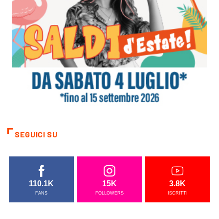
SEGUICI SU
110.1K
15K
3.8K
FANS
FOLLOWERS
ISCRITTI