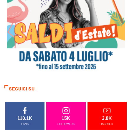
SEGUICI SU
110.1K
15K
3.8K
FANS
FOLLOWERS
ISCRITTI