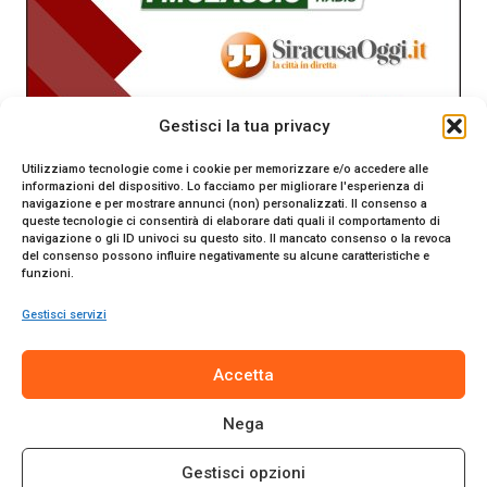
Gestisci la tua privacy
Utilizziamo tecnologie come i cookie per memorizzare e/o accedere alle
informazioni del dispositivo. Lo facciamo per migliorare l'esperienza di
navigazione e per mostrare annunci (non) personalizzati. Il consenso a
queste tecnologie ci consentirà di elaborare dati quali il comportamento di
navigazione o gli ID univoci su questo sito. Il mancato consenso o la revoca
del consenso possono influire negativamente su alcune caratteristiche e
funzioni.
Gestisci servizi
SiracusaOggi.it testata giornalistica online. Reg. n. 2/91 al
Accetta
Tribunale di Siracusa. Direttore responsabile Gianni Catania.
Editore Promo Italia s.r.l.
Nega
© 2024 Promo Italia S.r.l. Tutti i diritti riservati. | Sito web
realizzato da
Web-Arte.it
Gestisci opzioni
Privacy Policy
|
Cookie Policy
|
Termini e Condizioni