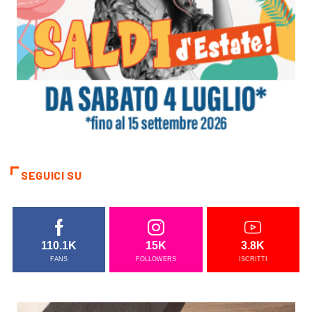
SEGUICI SU
110.1K
15K
3.8K
FANS
FOLLOWERS
ISCRITTI