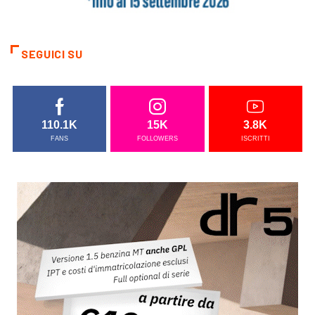
SEGUICI SU
110.1K
15K
3.8K
FANS
FOLLOWERS
ISCRITTI