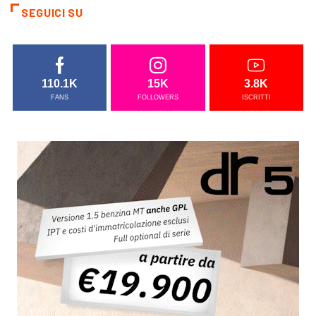
SEGUICI SU
110.1K
15K
3.8K
FANS
FOLLOWERS
ISCRITTI