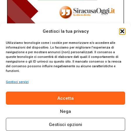
Gestisci la tua privacy
Utilizziamo tecnologie come i cookie per memorizzare e/o accedere alle
informazioni del dispositivo. Lo facciamo per migliorare l'esperienza di
navigazione e per mostrare annunci (non) personalizzati. Il consenso a
queste tecnologie ci consentirà di elaborare dati quali il comportamento di
navigazione o gli ID univoci su questo sito. Il mancato consenso o la revoca
del consenso possono influire negativamente su alcune caratteristiche e
funzioni.
Gestisci servizi
SiracusaOggi.it testata giornalistica online. Reg. n. 2/91 al
Accetta
Tribunale di Siracusa. Direttore responsabile Gianni Catania.
Editore Promo Italia s.r.l.
Nega
© 2024 Promo Italia S.r.l. Tutti i diritti riservati. | Sito web
realizzato da
Web-Arte.it
Gestisci opzioni
Privacy Policy
|
Cookie Policy
|
Termini e Condizioni