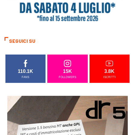
SEGUICI SU
110.1K
15K
3.8K
FANS
FOLLOWERS
ISCRITTI