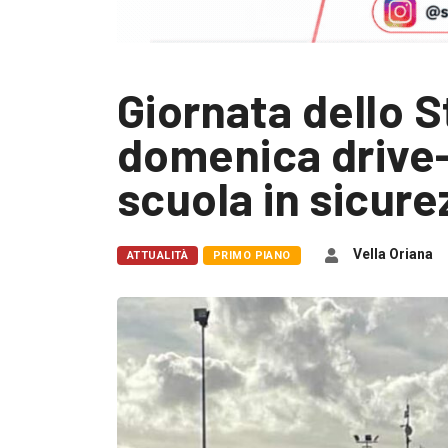
Giornata dello S
domenica drive-
scuola in sicure
Vella Oriana
ATTUALITÀ
PRIMO PIANO