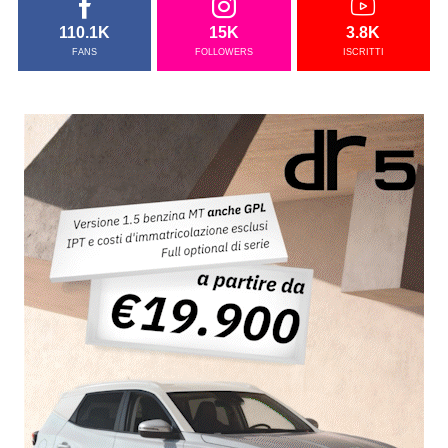
110.1K
15K
3.8K
FANS
FOLLOWERS
ISCRITTI